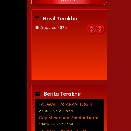
Hasil Terakhir
06 Agustus 2026
CHINA
5
7
6
1
JAPAN
1
5
8
1
TAIWAN
6
9
6
0
SYDNEYEVEN
5
1
4
7
Berita Terakhir
JADWAL PASARAN TOGEL
27-10-2025 21:15:54
Gaji Mingguan Bandar Darat
13-03-2025 17:27:59
JADWAL BANK OFFLINE